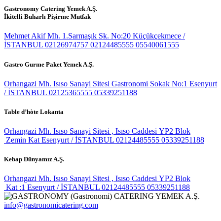
Gastronomy Catering Yemek A.Ş.
İkitelli Buharlı Pişirme Mutfak
Mehmet Akif Mh. 1.Sarmaşık Sk. No:20 Küçükçekmece /
İSTANBUL
02126974757
02124485555
05540061555
Gastro Gurme Paket Yemek A.Ş.
Orhangazi Mh. Isıso Sanayi Sitesi Gastronomi Sokak No:1 Esenyurt
/ İSTANBUL
02125365555
05339251188
Table d’hòte Lokanta
Orhangazi Mh. Isıso Sanayi Sitesi , Isıso Caddesi YP2 Blok
Zemin Kat Esenyurt / İSTANBUL
02124485555
05339251188
Kebap Dünyamız A.Ş.
Orhangazi Mh. Isıso Sanayi Sitesi , Isıso Caddesi YP2 Blok
Kat :1 Esenyurt / İSTANBUL
02124485555
05339251188
info@gastronomicatering.com