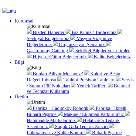
Kurumsal
Bizden Haberler
Biz Kimiz / Tarihçemiz
Sevkiyat Bölgelerimiz
Misyon Vizyon ve
Değerlerimiz
Organizasyon Şemamız
Gastronomy Catering
Sektörel Bilgiler ve Terimler
Hijyen, Eğitim Belgelerimiz
Kalite Belgelerimiz
Bilgi
Bunları Biliyor Musunuz?
Kalori ve Besin
Değeri Tablosu
Tabldot Porsiyon Tabloları
Servis
/ Sunum Püf Noktaları
Yemek Tarifleri
Benmari
ve Teçhizat Kullanımı
Üretim
Fabrika - Hadımköy Robotik
Fabrika - İkitelli
Buharlı Pişirme
Makine / Ekipman Parkurumuz
Hammadde Markalarımız
Helal Gıda Tedarik
Sistemimiz
Soğuk Gıda Tedarik Zinciri
Laboratuvar ve Kalite Kontrol
Buharlı Pişirme