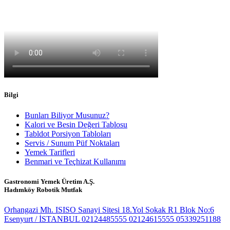
Bilgi
Bunları Biliyor Musunuz?
Kalori ve Besin Değeri Tablosu
Tabldot Porsiyon Tabloları
Servis / Sunum Püf Noktaları
Yemek Tarifleri
Benmari ve Teçhizat Kullanımı
Gastronomi Yemek Üretim A.Ş.
Hadımköy Robotik Mutfak
Orhangazi Mh. ISISO Sanayi Sitesi 18.Yol Sokak R1 Blok No:6
Esenyurt / İSTANBUL
02124485555
02124615555
05339251188