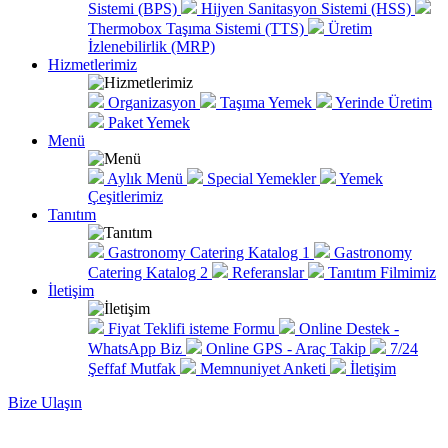
Sistemi (BPS)
Hijyen Sanitasyon Sistemi (HSS)
Thermobox Taşıma Sistemi (TTS)
Üretim
İzlenebilirlik (MRP)
Hizmetlerimiz
Organizasyon
Taşıma Yemek
Yerinde Üretim
Paket Yemek
Menü
Aylık Menü
Special Yemekler
Yemek
Çeşitlerimiz
Tanıtım
Gastronomy Catering Katalog 1
Gastronomy
Catering Katalog 2
Referanslar
Tanıtım Filmimiz
İletişim
Fiyat Teklifi isteme Formu
Online Destek -
WhatsApp Biz
Online GPS - Araç Takip
7/24
Şeffaf Mutfak
Memnuniyet Anketi
İletişim
Bize Ulaşın