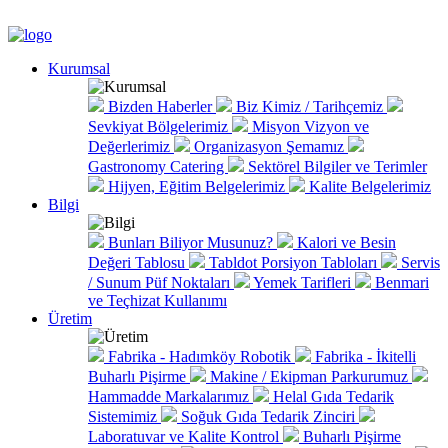
Kurumsal
Bizden Haberler
Biz Kimiz / Tarihçemiz
Sevkiyat Bölgelerimiz
Misyon Vizyon ve
Değerlerimiz
Organizasyon Şemamız
Gastronomy Catering
Sektörel Bilgiler ve Terimler
Hijyen, Eğitim Belgelerimiz
Kalite Belgelerimiz
Bilgi
Bunları Biliyor Musunuz?
Kalori ve Besin
Değeri Tablosu
Tabldot Porsiyon Tabloları
Servis
/ Sunum Püf Noktaları
Yemek Tarifleri
Benmari
ve Teçhizat Kullanımı
Üretim
Fabrika - Hadımköy Robotik
Fabrika - İkitelli
Buharlı Pişirme
Makine / Ekipman Parkurumuz
Hammadde Markalarımız
Helal Gıda Tedarik
Sistemimiz
Soğuk Gıda Tedarik Zinciri
Laboratuvar ve Kalite Kontrol
Buharlı Pişirme