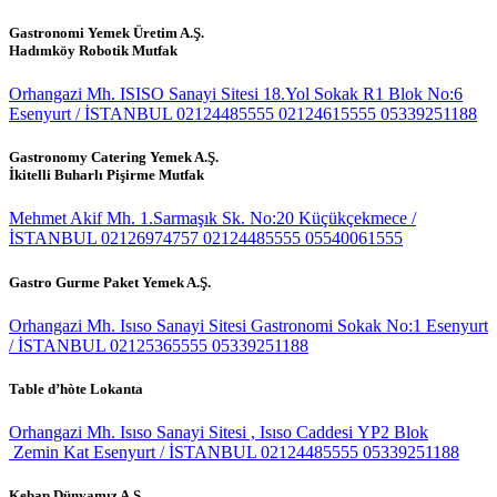
Gastronomi Yemek Üretim A.Ş.
Hadımköy Robotik Mutfak
Orhangazi Mh. ISISO Sanayi Sitesi 18.Yol Sokak R1 Blok No:6
Esenyurt / İSTANBUL
02124485555
02124615555
05339251188
Gastronomy Catering Yemek A.Ş.
İkitelli Buharlı Pişirme Mutfak
Mehmet Akif Mh. 1.Sarmaşık Sk. No:20 Küçükçekmece /
İSTANBUL
02126974757
02124485555
05540061555
Gastro Gurme Paket Yemek A.Ş.
Orhangazi Mh. Isıso Sanayi Sitesi Gastronomi Sokak No:1 Esenyurt
/ İSTANBUL
02125365555
05339251188
Table d’hòte Lokanta
Orhangazi Mh. Isıso Sanayi Sitesi , Isıso Caddesi YP2 Blok
Zemin Kat Esenyurt / İSTANBUL
02124485555
05339251188
Kebap Dünyamız A.Ş.