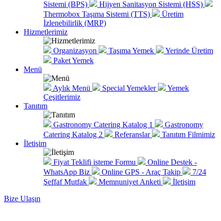
Sistemi (BPS)
Hijyen Sanitasyon Sistemi (HSS)
Thermobox Taşıma Sistemi (TTS)
Üretim
İzlenebilirlik (MRP)
Hizmetlerimiz
Organizasyon
Taşıma Yemek
Yerinde Üretim
Paket Yemek
Menü
Aylık Menü
Special Yemekler
Yemek
Çeşitlerimiz
Tanıtım
Gastronomy Catering Katalog 1
Gastronomy
Catering Katalog 2
Referanslar
Tanıtım Filmimiz
İletişim
Fiyat Teklifi isteme Formu
Online Destek -
WhatsApp Biz
Online GPS - Araç Takip
7/24
Şeffaf Mutfak
Memnuniyet Anketi
İletişim
Bize Ulaşın