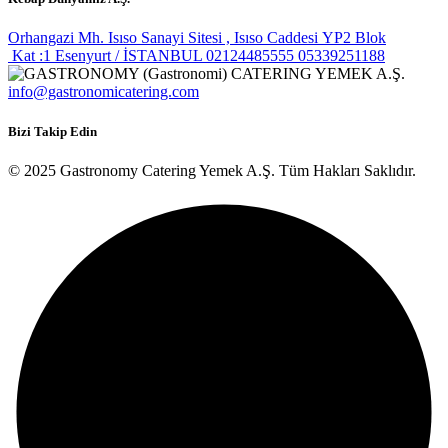
Orhangazi Mh. Isıso Sanayi Sitesi , Isıso Caddesi YP2 Blok
Kat :1 Esenyurt / İSTANBUL
02124485555
05339251188
info@gastronomicatering.com
Bizi Takip Edin
© 2025 Gastronomy Catering Yemek A.Ş. Tüm Hakları Saklıdır.