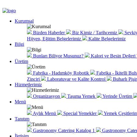
Kurumsal
Bizden Haberler
Biz Kimiz / Tarihçemiz
Sevkiy
Hijyen, Eğitim Belgelerimiz
Kalite Belgelerimiz
Bilgi
Bunları Biliyor Musunuz?
Kalori ve Besin Değeri
Üretim
Fabrika - Hadımköy Robotik
Fabrika - İkitelli Buh
Zinciri
Laboratuvar ve Kalite Kontrol
Buharlı Pişi
Hizmetlerimiz
Organizasyon
Taşıma Yemek
Yerinde Üretim
Menü
Aylık Menü
Special Yemekler
Yemek Çeşitlerim
Tanıtım
Gastronomy Catering Katalog 1
Gastronomy Cater
İletişim