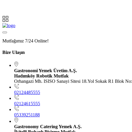
Mutfağımız 7/24 Online!
Bize Ulaşın
Gastronomi Yemek Üretim A.Ş.
Hadımköy Robotik Mutfak
Orhangazi Mh. ISISO Sanayi Sitesi 18.Yol Sokak R1 Blok N
02124485555
02124615555
05339251188
Gastronomy Catering Yemek A.Ş.
İkitelli Buharlı Pişirme Mutfak