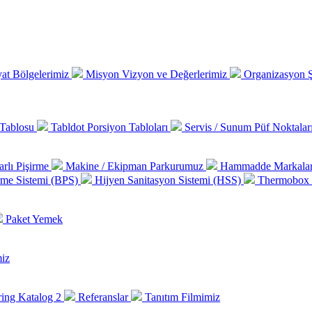
at Bölgelerimiz
Misyon Vizyon ve Değerlerimiz
Organizasyon
 Tablosu
Tabldot Porsiyon Tabloları
Servis / Sunum Püf Noktalar
arlı Pişirme
Makine / Ekipman Parkurumuz
Hammadde Markala
rme Sistemi (BPS)
Hijyen Sanitasyon Sistemi (HSS)
Thermobox 
Paket Yemek
iz
ing Katalog 2
Referanslar
Tanıtım Filmimiz